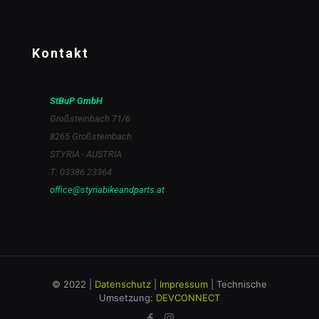
Kontakt
StBuP GmbH
Großsteinbach 71/6
8265 Großsteinbach
STYRIA - AUSTRIA
T: 03386 23364
office@styriabikeandparts.at
© 2022 |
Datenschutz
|
Impressum
| Technische
Umsetzung:
DEVCONNECT