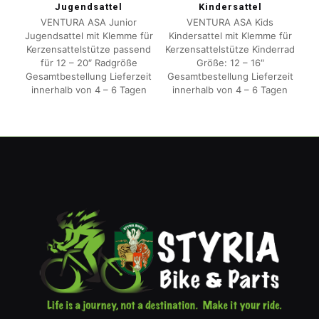
Jugendsattel
Kindersattel
VENTURA ASA Junior
VENTURA ASA Kids
Jugendsattel mit Klemme für
Kindersattel mit Klemme für
Kerzensattelstütze passend
Kerzensattelstütze Kinderrad
für 12 – 20″ Radgröße
Größe: 12 – 16″
Gesamtbestellung Lieferzeit
Gesamtbestellung Lieferzeit
innerhalb von 4 – 6 Tagen
innerhalb von 4 – 6 Tagen