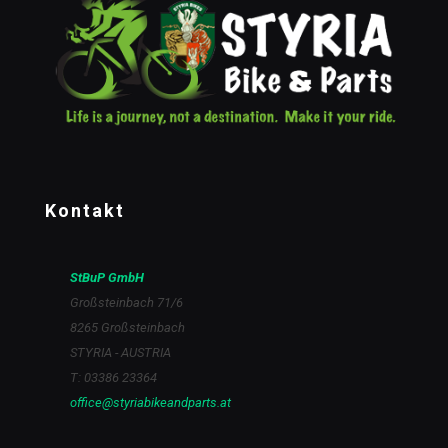
Kontakt
StBuP GmbH
Großsteinbach 71/6
8265 Großsteinbach
STYRIA - AUSTRIA
T: 03386 23364
office@styriabikeandparts.at