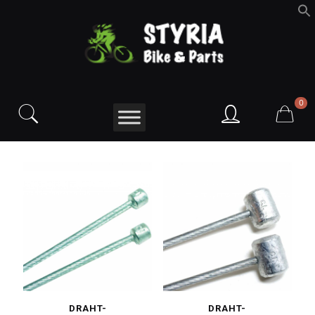
f
S
0
DRAHT-
DRAHT-