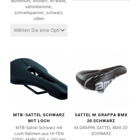
aluminium, eloxiert, m-wave,
sattelklemme,
schnellspanner, schwarz,
silber
MTB-SATTEL SCHWARZ
SATTEL M.GRAPPA BMX
MIT LOCH
20 SCHWARZ
MTB-Sattel Schwarz mit
M.GRAPPA SATTEL BMX 20
Loch Rahmen aus HI-TEN
SCHWARZ
STEEL Maße 255 x 140 mm