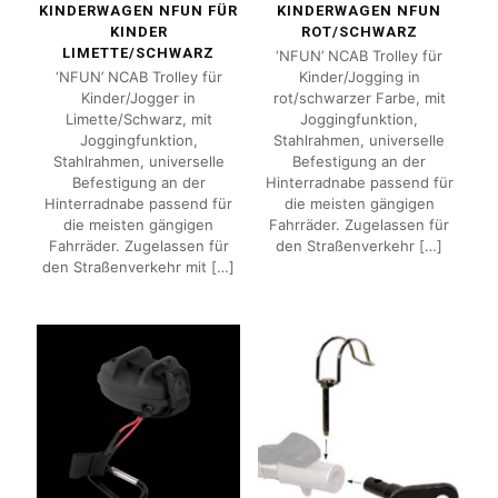
KINDERWAGEN NFUN FÜR
KINDERWAGEN NFUN
KINDER
ROT/SCHWARZ
LIMETTE/SCHWARZ
‘NFUN’ NCAB Trolley für
‘NFUN’ NCAB Trolley für
Kinder/Jogging in
Kinder/Jogger in
rot/schwarzer Farbe, mit
Limette/Schwarz, mit
Joggingfunktion,
Joggingfunktion,
Stahlrahmen, universelle
Stahlrahmen, universelle
Befestigung an der
Befestigung an der
Hinterradnabe passend für
Hinterradnabe passend für
die meisten gängigen
die meisten gängigen
Fahrräder. Zugelassen für
Fahrräder. Zugelassen für
den Straßenverkehr
[…]
den Straßenverkehr mit
[…]