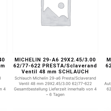
40
MICHELIN 29-A6 29X2.45/3.00
M
mm
62/77-622 PRESTA/Sclaverand
6
Ventil 48 mm SCHLAUCH
l
Schlauch Michelin 29-a6 Presta/Sclaverand
Ventil 48 mm 29X2.45/3.00 62/77-622
Aut
on 4
Gesamtbestellung Lieferzeit innerhalb von 4
62
– 6 Tagen