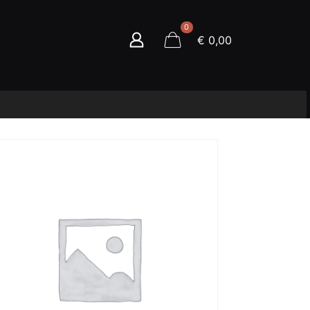
0
€ 0,00