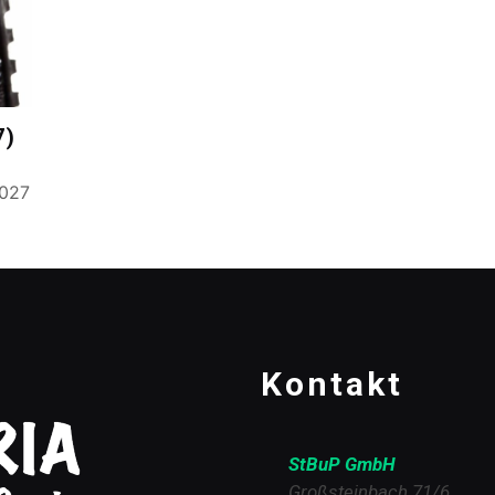
7)
1027
Kontakt
StBuP GmbH
Großsteinbach 71/6