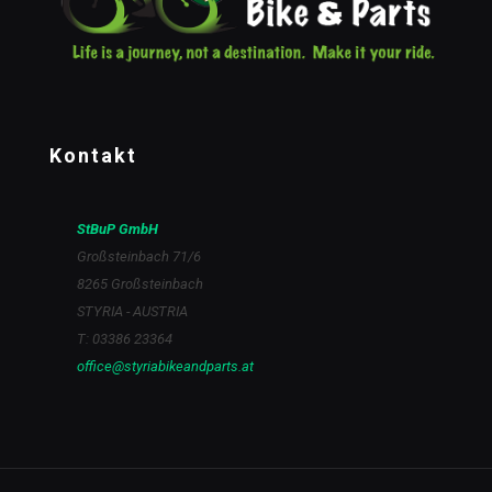
Kontakt
StBuP GmbH
Großsteinbach 71/6
8265 Großsteinbach
STYRIA - AUSTRIA
T: 03386 23364
office@styriabikeandparts.at