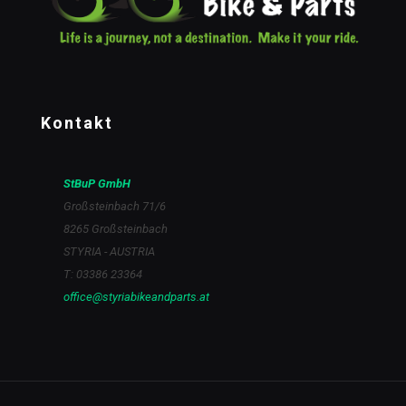
Kontakt
StBuP GmbH
Großsteinbach 71/6
8265 Großsteinbach
STYRIA - AUSTRIA
T: 03386 23364
office@styriabikeandparts.at