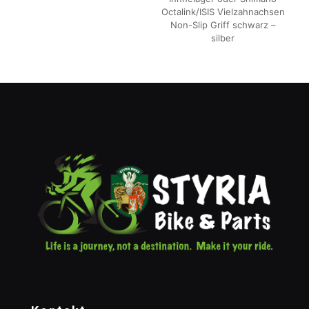
Octalink/ISIS Vielzahnachsen
Non-Slip Griff schwarz –
silber