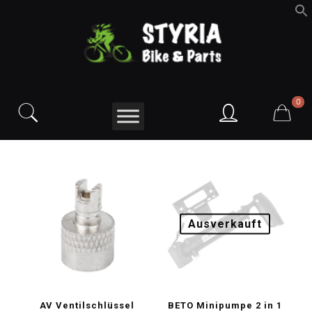
f
S
0
Ausverkauft
AV Ventilschlüssel
BETO Minipumpe 2 in 1