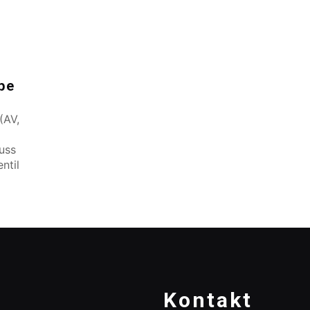
pe
(AV,
uss
ntil
Kontakt