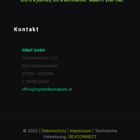
Kontakt
StBuP GmbH
Großsteinbach 71/6
8265 Großsteinbach
STYRIA - AUSTRIA
T: 03386 23364
office@styriabikeandparts.at
© 2022 |
Datenschutz
|
Impressum
| Technische
Umsetzung:
DEVCONNECT