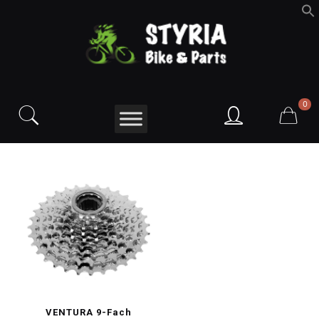
f
S
0
VENTURA 9-Fach