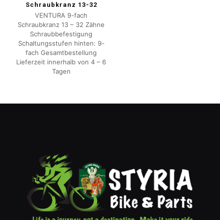
Schraubkranz 13-32
VENTURA 9-fach
Schraubkranz 13 – 32 Zähne
Schraubbefestigung
Schaltungsstufen hinten: 9-
fach Gesamtbestellung
Lieferzeit innerhalb von 4 – 6
Tagen