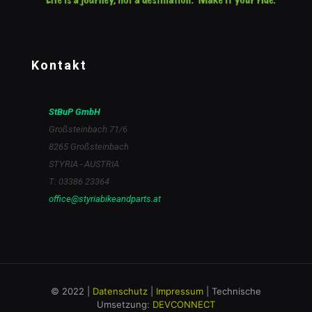
Kontakt
StBuP GmbH
Großsteinbach 71/6
8265 Großsteinbach
STYRIA - AUSTRIA
T: 03386 23364
office@styriabikeandparts.at
© 2022 |
Datenschutz
|
Impressum
| Technische
Umsetzung:
DEVCONNECT