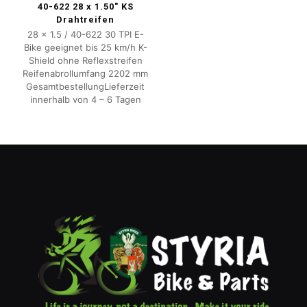
40-622 28 x 1.50″ KS
Drahtreifen
28 x 1.5 / 40-622 30 TPI E-
Bike geeignet bis 25 km/h K-
Shield ohne Reflexstreifen
Reifenabrollumfang 2202 mm
GesamtbestellungLieferzeit
innerhalb von 4 – 6 Tagen