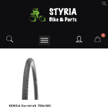
f
S
0
KENDA Eurotrek 700x38C