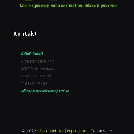
Kontakt
StBuP GmbH
Großsteinbach 71/6
8265 Großsteinbach
STYRIA - AUSTRIA
T: 03386 23364
office@styriabikeandparts.at
© 2022 |
Datenschutz
|
Impressum
| Technische