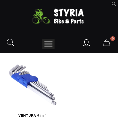
f
S
0
VENTURA 9 in 1