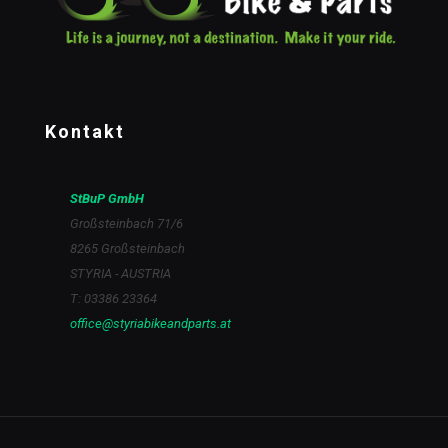
Kontakt
StBuP GmbH
Großsteinbach 71/6
8265 Großsteinbach
STYRIA - AUSTRIA
T: 03386 23364
office@styriabikeandparts.at