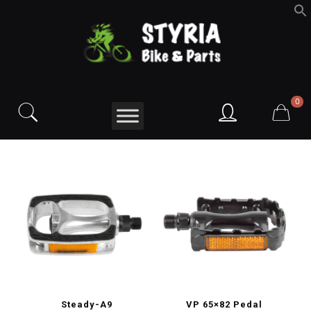
f
S
0
Steady-A9
VP 65×82 Pedal