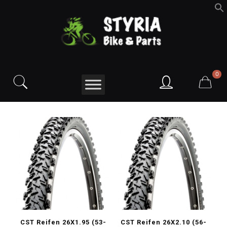
f
S
0
CST Reifen 26X1.95 (53-
CST Reifen 26X2.10 (56-