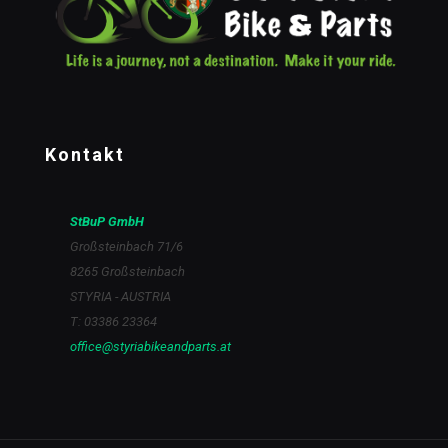
Kontakt
StBuP GmbH
Großsteinbach 71/6
8265 Großsteinbach
STYRIA - AUSTRIA
T: 03386 23364
office@styriabikeandparts.at