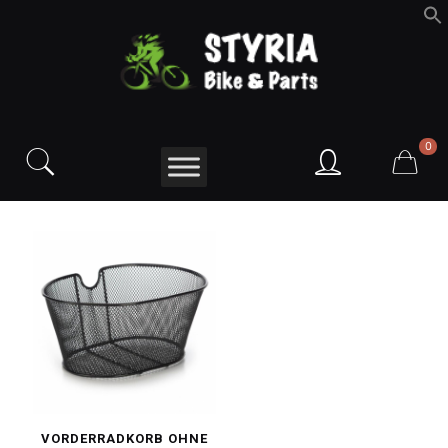
f
S
0
VORDERRADKORB OHNE