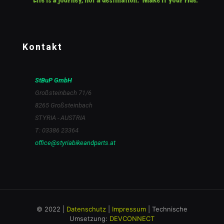
Kontakt
StBuP GmbH
Großsteinbach 71/6
8265 Großsteinbach
STYRIA - AUSTRIA
T: 03386 23364
office@styriabikeandparts.at
© 2022 |
Datenschutz
|
Impressum
| Technische
Umsetzung:
DEVCONNECT