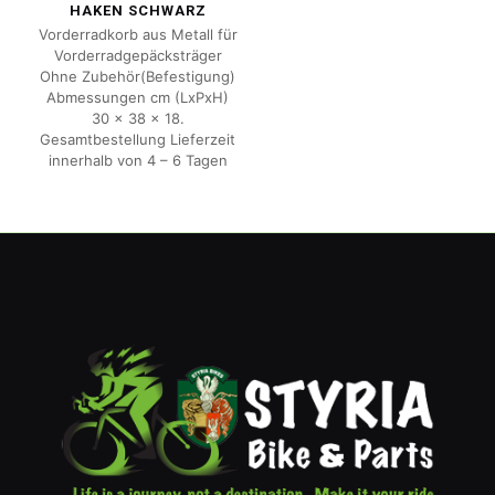
HAKEN SCHWARZ
Vorderradkorb aus Metall für
Vorderradgepäcksträger
Ohne Zubehör(Befestigung)
Abmessungen cm (LxPxH)
30 x 38 x 18.
Gesamtbestellung Lieferzeit
innerhalb von 4 – 6 Tagen