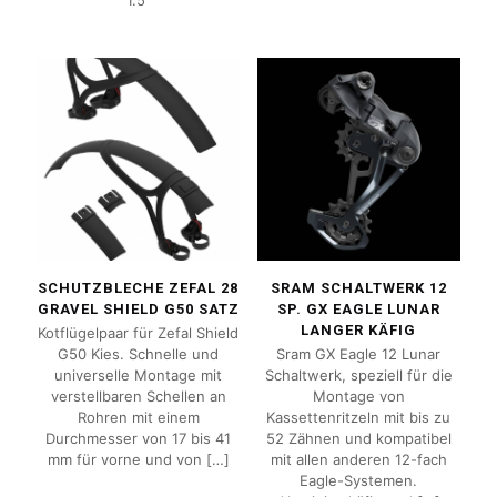
SCHUTZBLECHE ZEFAL 28
SRAM SCHALTWERK 12
GRAVEL SHIELD G50 SATZ
SP. GX EAGLE LUNAR
LANGER KÄFIG
Kotflügelpaar für Zefal Shield
G50 Kies. Schnelle und
Sram GX Eagle 12 Lunar
universelle Montage mit
Schaltwerk, speziell für die
verstellbaren Schellen an
Montage von
Rohren mit einem
Kassettenritzeln mit bis zu
Durchmesser von 17 bis 41
52 Zähnen und kompatibel
mm für vorne und von
[…]
mit allen anderen 12-fach
Eagle-Systemen.