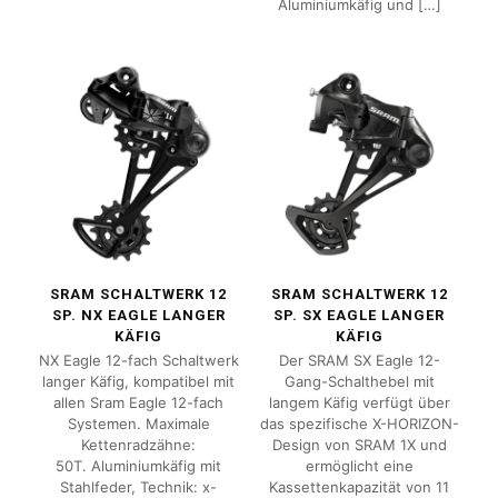
Aluminiumkäfig und
[…]
SRAM SCHALTWERK 12
SRAM SCHALTWERK 12
SP. NX EAGLE LANGER
SP. SX EAGLE LANGER
KÄFIG
KÄFIG
NX Eagle 12-fach Schaltwerk
Der SRAM SX Eagle 12-
langer Käfig, kompatibel mit
Gang-Schalthebel mit
allen Sram Eagle 12-fach
langem Käfig verfügt über
Systemen. Maximale
das spezifische X-HORIZON-
Kettenradzähne:
Design von SRAM 1X und
50T. Aluminiumkäfig mit
ermöglicht eine
Stahlfeder, Technik: x-
Kassettenkapazität von 11