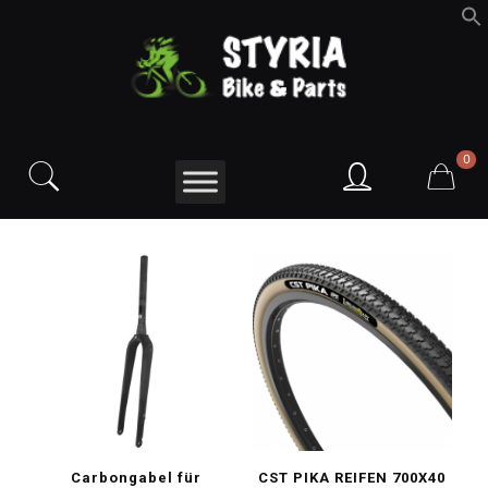
f
S
0
Carbongabel für
CST PIKA REIFEN 700X40