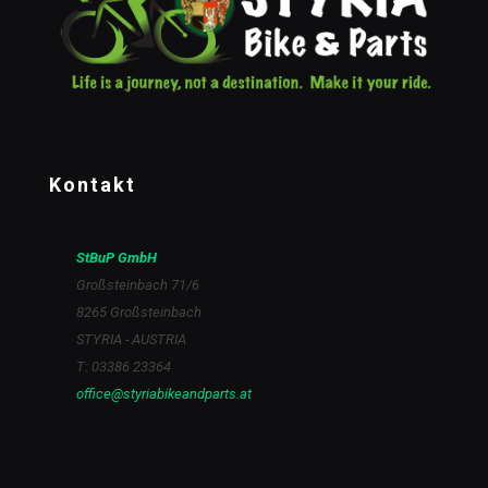
Kontakt
StBuP GmbH
Großsteinbach 71/6
8265 Großsteinbach
STYRIA - AUSTRIA
T: 03386 23364
office@styriabikeandparts.at