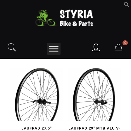
f
S
0
LAUFRAD 27.5″
LAUFRAD 29″ MTB ALU V-