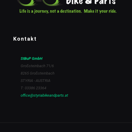
Kontakt
StBuP GmbH
Großsteinbach 71/6
8265 Großsteinbach
STYRIA - AUSTRIA
T: 03386 23364
office@styriabikeandparts.at