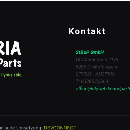
Kontakt
StBuP GmbH
Großsteinbach 71/6
8265 Großsteinbach
STYRIA - AUSTRIA
T: 03386 23364
office@styriabikeandpart
hnische Umsetzung:
DEVCONNECT