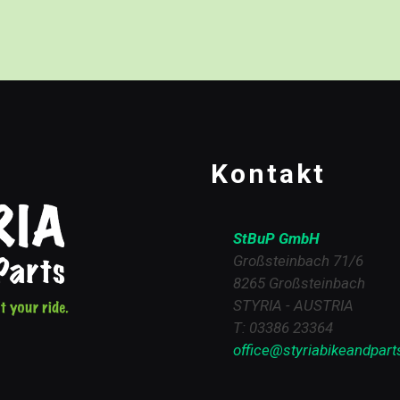
Kontakt
StBuP GmbH
Großsteinbach 71/6
8265 Großsteinbach
STYRIA - AUSTRIA
T: 03386 23364
office@styriabikeandpart