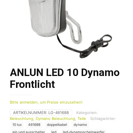
ANLUN LED 10 Dynamo
Frontlicht
Bitte anmelden, um Preise einzusehen!
ARTIKELNUMMER:
LG-461688
Kategorien:
Beleuchtung
,
Dymano Beleuchtung
,
Teile
Schlagwörter:
10 lux
461688
doppelkabel
dynamo
ein und ausschalter
led
led-dynamoscheinwerfer