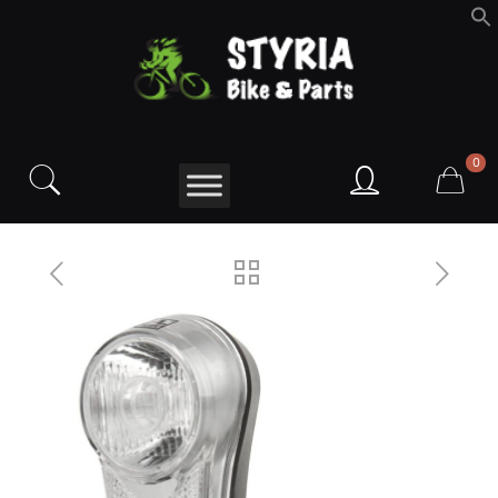
f
S
0