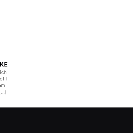
IKE
ich
ofil
gem
[…]