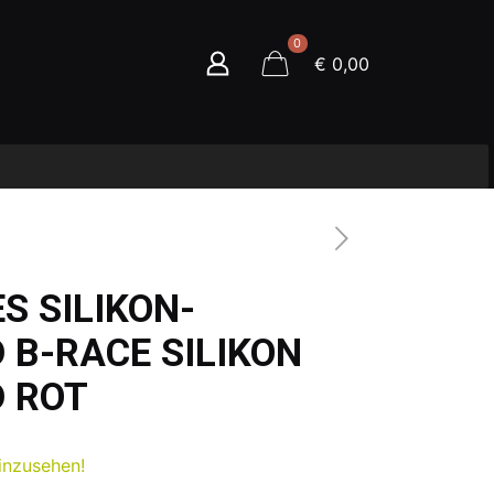
0
€ 0,00
S SILIKON-
 B-RACE SILIKON
 ROT
inzusehen!