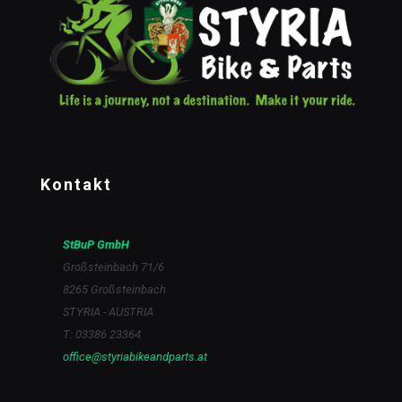
Kontakt
StBuP GmbH
Großsteinbach 71/6
8265 Großsteinbach
STYRIA - AUSTRIA
T: 03386 23364
office@styriabikeandparts.at