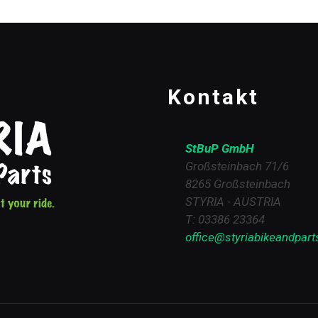
Kontakt
StBuP GmbH
Großsteinbach 71/6
8265 Großsteinbach
STYRIA - AUSTRIA
T: 03386 23364
office@styriabikeandpart