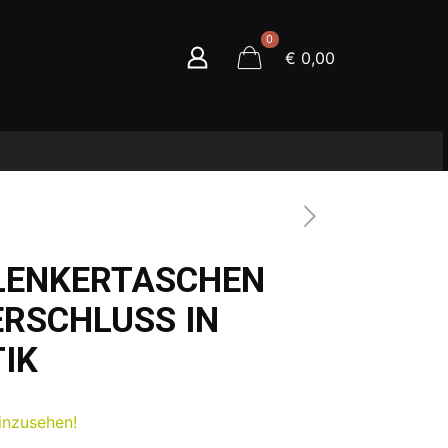
0
€ 0,00
 LENKERTASCHEN
ERSCHLUSS IN
IK
inzusehen!