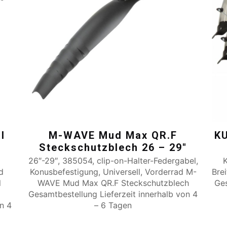
l
M-WAVE Mud Max QR.F
K
Steckschutzblech 26 – 29″
26″-29″, 385054, clip-on-Halter-Federgabel,
K
d
Konusbefestigung, Universell, Vorderrad M-
Bre
l
WAVE Mud Max QR.F Steckschutzblech
Ges
Gesamtbestellung Lieferzeit innerhalb von 4
on 4
– 6 Tagen