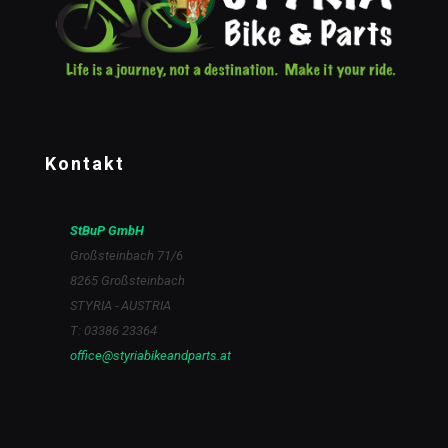
Kontakt
StBuP GmbH
Großsteinbach 71/6
8265 Großsteinbach
STYRIA - AUSTRIA
T: 03386 23364
office@styriabikeandparts.at