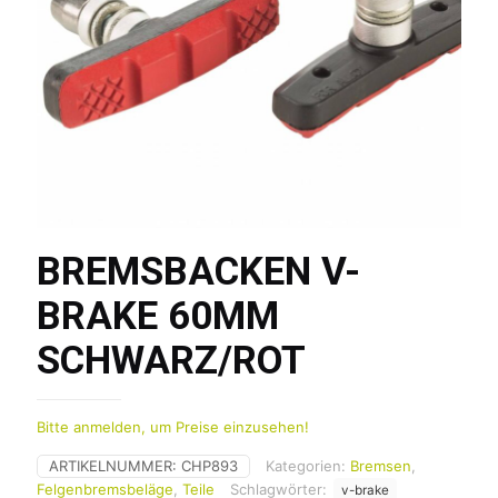
BREMSBACKEN V-
BRAKE 60MM
SCHWARZ/ROT
Bitte anmelden, um Preise einzusehen!
ARTIKELNUMMER:
CHP893
Kategorien:
Bremsen
,
Felgenbremsbeläge
,
Teile
Schlagwörter:
v-brake