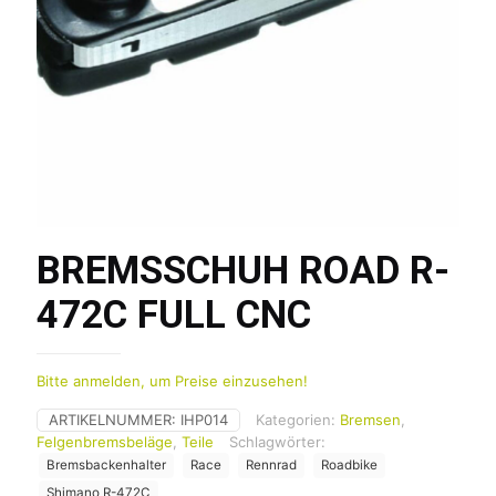
BREMSSCHUH ROAD R-
472C FULL CNC
Bitte anmelden, um Preise einzusehen!
ARTIKELNUMMER:
IHP014
Kategorien:
Bremsen
,
Felgenbremsbeläge
,
Teile
Schlagwörter:
Bremsbackenhalter
Race
Rennrad
Roadbike
Shimano R-472C