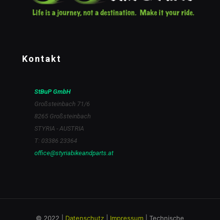
Kontakt
StBuP GmbH
Großsteinbach 71/6
8265 Großsteinbach
STYRIA - AUSTRIA
T: 03386 23364
office@styriabikeandparts.at
© 2022 |
Datenschutz
|
Impressum
| Technische