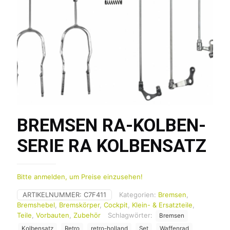
BREMSEN RA-KOLBEN-
SERIE RA KOLBENSATZ
Bitte anmelden, um Preise einzusehen!
ARTIKELNUMMER:
C7F411
Kategorien:
Bremsen
,
Bremshebel
,
Bremskörper
,
Cockpit
,
Klein- & Ersatzteile
,
Teile
,
Vorbauten
,
Zubehör
Schlagwörter:
Bremsen
Kolbensatz
Retro
retro-holland
Set
Waffenrad