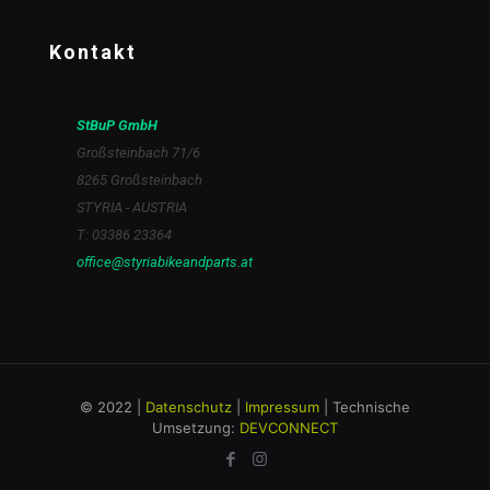
Kontakt
StBuP GmbH
Großsteinbach 71/6
8265 Großsteinbach
STYRIA - AUSTRIA
T: 03386 23364
office@styriabikeandparts.at
© 2022 |
Datenschutz
|
Impressum
| Technische
Umsetzung:
DEVCONNECT