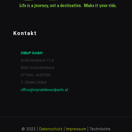
Kontakt
StBuP GmbH
Großsteinbach 71/6
8265 Großsteinbach
STYRIA - AUSTRIA
T: 03386 23364
office@styriabikeandparts.at
© 2022 |
Datenschutz
|
Impressum
| Technische