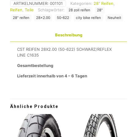
ARTIKELNUMMER:
001101
Kategorien:
28" Reifen
,
Reifen
,
Teile
Schlagwörter:
28 zoll reifen
28"
28" reifen
28x2.00
50-622
city bike reifen
Neuheit
Beschreibung
CST REIFEN 28X2.00 (50-622) SCHWARZ/REFLEX
LINE C1635
Gesamtbestellung
Lieferzeit innerhalb von 4 – 6 Tagen
Ähnliche Produkte