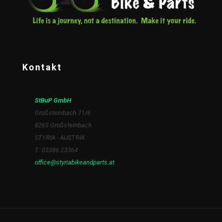
Kontakt
StBuP GmbH
Großsteinbach 71/6
8265 Großsteinbach
STYRIA - AUSTRIA
T: 03386 23364
office@styriabikeandparts.at