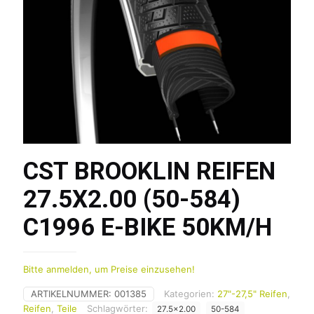
CST BROOKLIN REIFEN
27.5X2.00 (50-584)
C1996 E-BIKE 50KM/H
Bitte anmelden, um Preise einzusehen!
ARTIKELNUMMER:
001385
Kategorien:
27"-27,5" Reifen
,
Reifen
,
Teile
Schlagwörter:
27.5x2.00
50-584