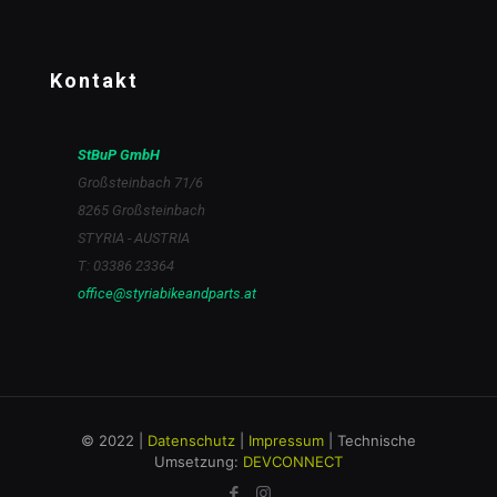
Kontakt
StBuP GmbH
Großsteinbach 71/6
8265 Großsteinbach
STYRIA - AUSTRIA
T: 03386 23364
office@styriabikeandparts.at
© 2022 |
Datenschutz
|
Impressum
| Technische
Umsetzung:
DEVCONNECT