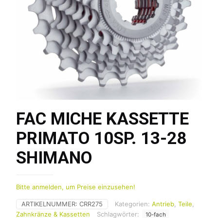
FAC MICHE KASSETTE
PRIMATO 10SP. 13-28
SHIMANO
Bitte anmelden, um Preise einzusehen!
ARTIKELNUMMER:
CRR275
Kategorien:
Antrieb
,
Teile
,
Zahnkränze & Kassetten
Schlagwörter:
10-fach