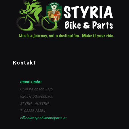
Kontakt
StBuP GmbH
Großsteinbach 71/6
8265 Großsteinbach
STYRIA - AUSTRIA
T: 03386 23364
office@styriabikeandparts.at