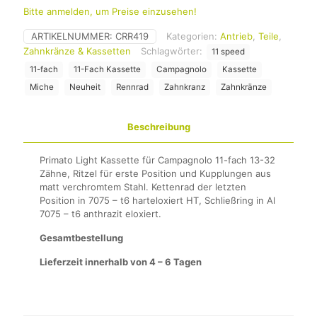
Bitte anmelden, um Preise einzusehen!
ARTIKELNUMMER:
CRR419
Kategorien:
Antrieb
,
Teile
,
Zahnkränze & Kassetten
Schlagwörter:
11 speed
11-fach
11-Fach Kassette
Campagnolo
Kassette
Miche
Neuheit
Rennrad
Zahnkranz
Zahnkränze
Beschreibung
Primato Light Kassette für Campagnolo 11-fach 13-32
Zähne, Ritzel für erste Position und Kupplungen aus
matt verchromtem Stahl. Kettenrad der letzten
Position in 7075 – t6 harteloxiert HT, Schließring in Al
7075 – t6 anthrazit eloxiert.
Gesamtbestellung
Lieferzeit innerhalb von 4 – 6 Tagen