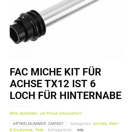
FAC MICHE KIT FÜR
ACHSE TX12 IST 6
LOCH FÜR HINTERNABE
Bitte anmelden, um Preise einzusehen!
ARTIKELNUMMER:
CMP007
Kategorien:
Antrieb
,
Klein-
& Ersatzteile
,
Teile
Schlagwörter:
mtb