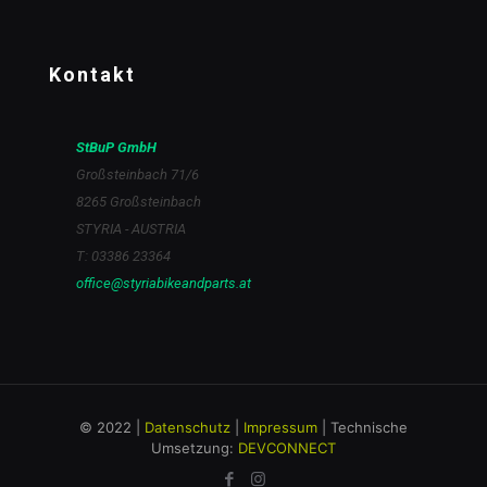
Kontakt
StBuP GmbH
Großsteinbach 71/6
8265 Großsteinbach
STYRIA - AUSTRIA
T: 03386 23364
office@styriabikeandparts.at
© 2022 |
Datenschutz
|
Impressum
| Technische
Umsetzung:
DEVCONNECT