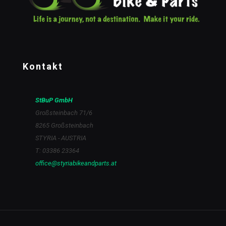
Kontakt
StBuP GmbH
Großsteinbach 71/6
8265 Großsteinbach
STYRIA - AUSTRIA
T: 03386 23364
office@styriabikeandparts.at