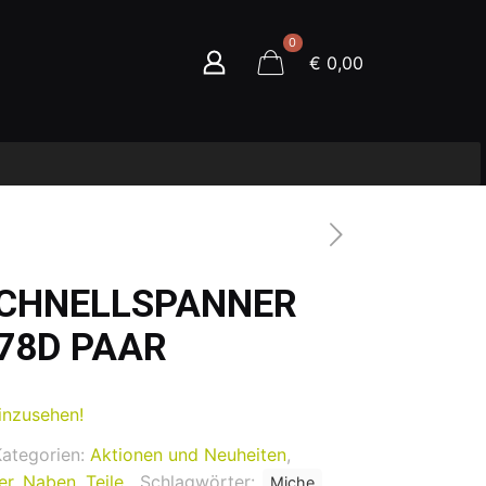
0
€ 0,00
SCHNELLSPANNER
78D PAAR
inzusehen!
Kategorien:
Aktionen und Neuheiten
,
er
,
Naben
,
Teile
Schlagwörter:
Miche