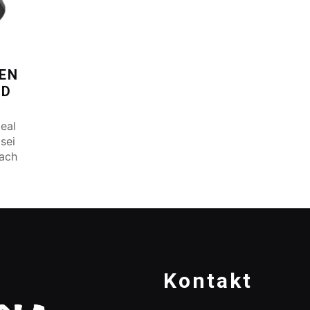
FEN
ID
eal
 sei
fach
Kontakt