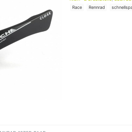
Race
Rennrad
schnellsp