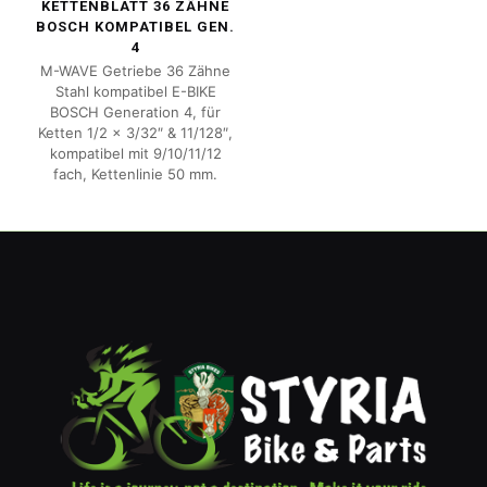
KETTENBLATT 36 ZÄHNE
BOSCH KOMPATIBEL GEN.
4
M-WAVE Getriebe 36 Zähne
Stahl kompatibel E-BIKE
BOSCH Generation 4, für
Ketten 1/2 x 3/32″ & 11/128″,
kompatibel mit 9/10/11/12
fach, Kettenlinie 50 mm.