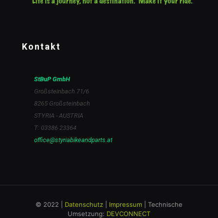
Kontakt
StBuP GmbH
Großsteinbach 71/6
8265 Großsteinbach
STYRIA - AUSTRIA
T: 03386 23364
office@styriabikeandparts.at
© 2022 |
Datenschutz
|
Impressum
| Technische
Umsetzung:
DEVCONNECT