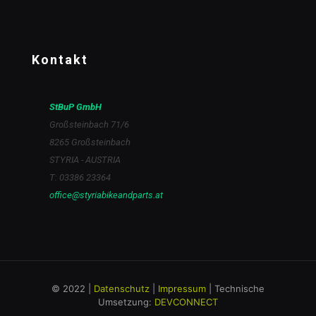
Kontakt
StBuP GmbH
Großsteinbach 71/6
8265 Großsteinbach
STYRIA - AUSTRIA
T: 03386 23364
office@styriabikeandparts.at
© 2022 |
Datenschutz
|
Impressum
| Technische
Umsetzung:
DEVCONNECT