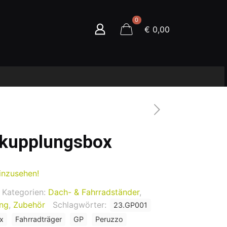
0
€ 0,00
kupplungsbox
inzusehen!
Kategorien:
Dach- & Fahrradständer
,
ung
,
Zubehör
Schlagwörter:
23.GP001
x
Fahrradträger
GP
Peruzzo