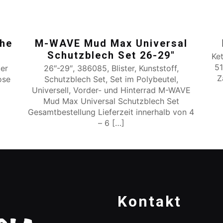
che
M-WAVE Mud Max Universal
Schutzblech Set 26-29″
Ke
51
ter
26″-29″, 386085, Blister, Kunststoff,
Z
ose
Schutzblech Set, Set im Polybeutel,
Universell, Vorder- und Hinterrad M-WAVE
Mud Max Universal Schutzblech Set
Gesamtbestellung Lieferzeit innerhalb von 4
– 6
[…]
Kontakt