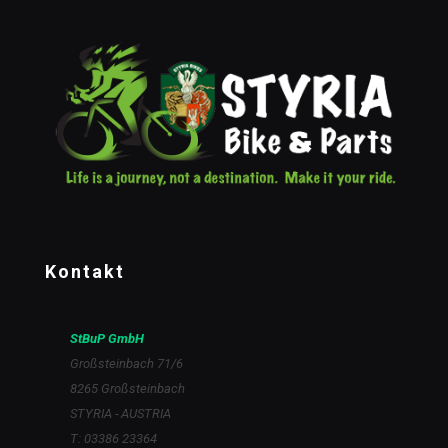
Kontakt
StBuP GmbH
Großsteinbach 71/6
8265 Großsteinbach
STYRIA - AUSTRIA
T: 03386 23364