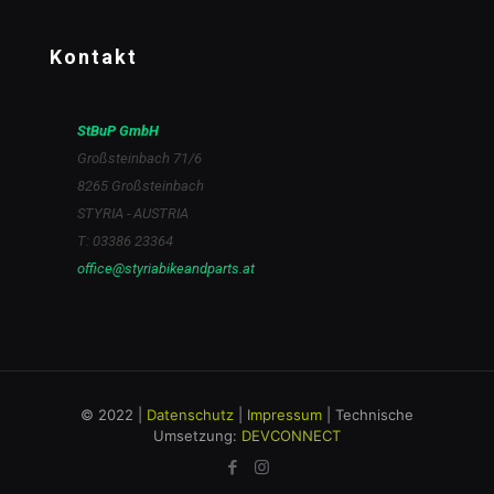
Kontakt
StBuP GmbH
Großsteinbach 71/6
8265 Großsteinbach
STYRIA - AUSTRIA
T: 03386 23364
office@styriabikeandparts.at
© 2022 |
Datenschutz
|
Impressum
| Technische
Umsetzung:
DEVCONNECT