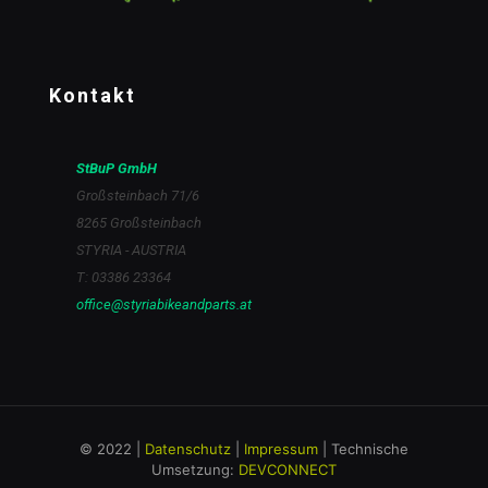
Kontakt
StBuP GmbH
Großsteinbach 71/6
8265 Großsteinbach
STYRIA - AUSTRIA
T: 03386 23364
office@styriabikeandparts.at
© 2022 |
Datenschutz
|
Impressum
| Technische
Umsetzung:
DEVCONNECT