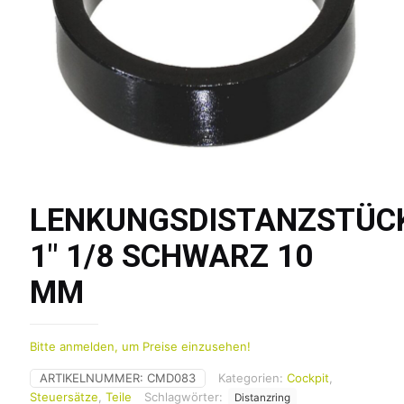
LENKUNGSDISTANZSTÜC
1″ 1/8 SCHWARZ 10
MM
Bitte anmelden, um Preise einzusehen!
ARTIKELNUMMER:
CMD083
Kategorien:
Cockpit
,
Steuersätze
,
Teile
Schlagwörter:
Distanzring