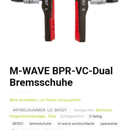
M-WAVE BPR-VC-Dual
Bremsschuhe
Bitte anmelden, um Preise einzusehen!
ARTIKELNUMMER:
LG-361021
Kategorien:
Bremsen
,
Felgenbremsbeläge
,
Teile
Schlagwörter:
2-farbig
361021
bremsschuhe
m-wave eurolochkarte
paarweise