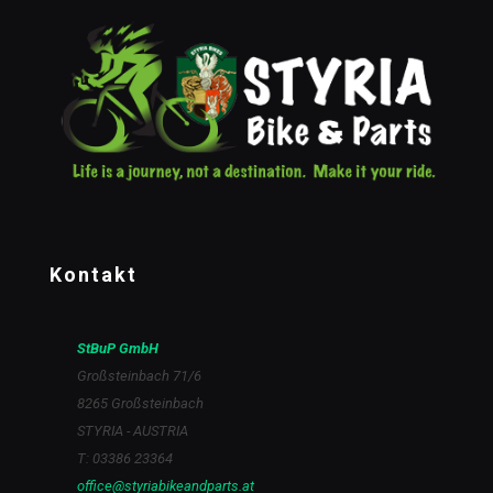
Kontakt
StBuP GmbH
Großsteinbach 71/6
8265 Großsteinbach
STYRIA - AUSTRIA
T: 03386 23364
office@styriabikeandparts.at