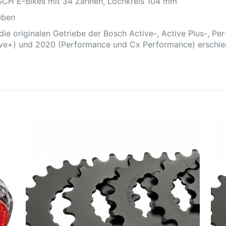
SCH E-Bikes mit 34 Zähnen, Lochkreis 104 mm
eben
n die originalen Getriebe der Bosch Active-, Active Plus-,
ive+) und 2020 (Performance und Cx Performance) erschie