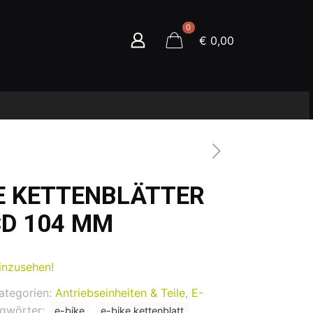
0
€ 0,00
KE KETTENBLÄTTER
CD 104 MM
inzusehen!
ategorien:
Antriebseinheiten & Teile
,
E-
agwörter:
e-bike
e-bike kettenblatt