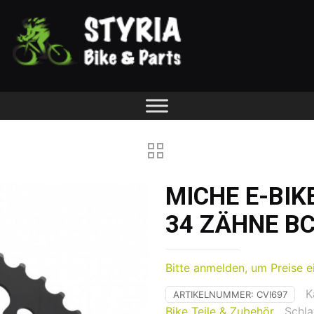
MICHE E-BI
34 ZÄHNE B
Bitte anmelden, um Preise e
K
ARTIKELNUMMER:
CVI697
Bike Teile & Zubehör
Schl