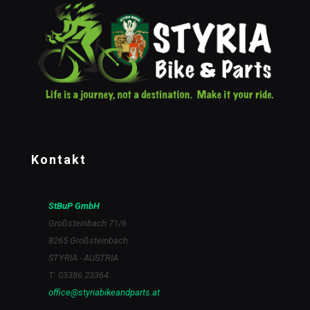
Kontakt
StBuP GmbH
Großsteinbach 71/6
8265 Großsteinbach
STYRIA - AUSTRIA
T: 03386 23364
office@styriabikeandparts.at