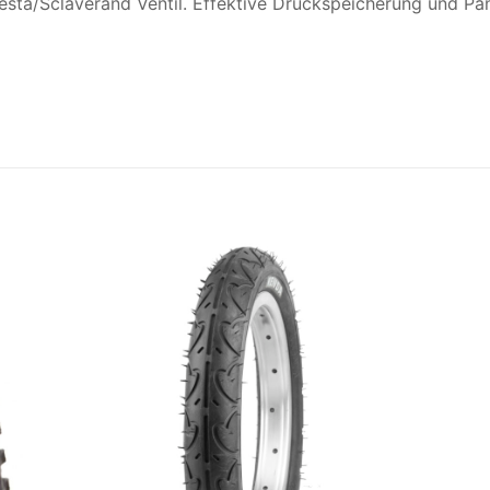
sta/Sclaverand Ventil. Effektive Druckspeicherung und Pa