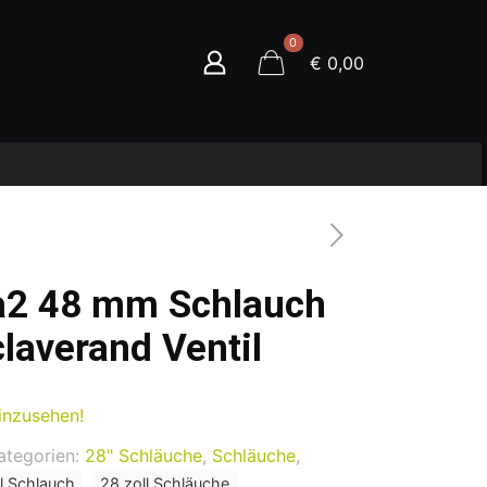
0
€ 0,00
a2 48 mm Schlauch
laverand Ventil
inzusehen!
ategorien:
28" Schläuche
,
Schläuche
,
l Schlauch
28 zoll Schläuche