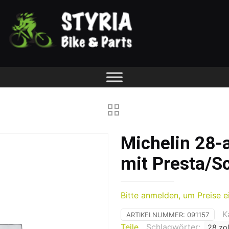
Michelin 28-
mit Presta/Sc
Bitte anmelden, um Preise e
K
ARTIKELNUMMER:
091157
Teile
Schlagwörter:
28 zol