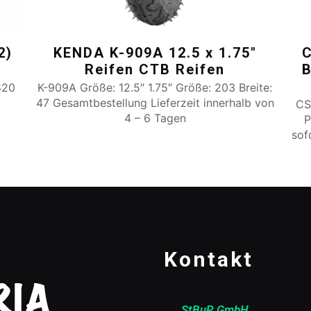
2)
KENDA K-909A 12.5 x 1.75″
C
Reifen CTB Reifen
820
K-909A Größe: 12.5″ 1.75″ Größe: 203 Breite:
47 Gesamtbestellung Lieferzeit innerhalb von
CS
4 – 6 Tagen
P
sof
Kontakt
StBuP GmbH