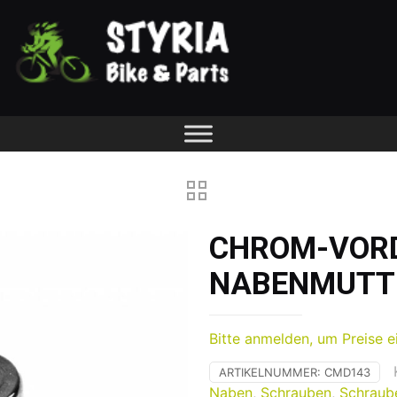
CHROM-VOR
NABENMUTT
Bitte anmelden, um Preise e
ARTIKELNUMMER:
CMD143
Naben
,
Schrauben
,
Schraube