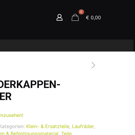
0
€ 0,00
DERKAPPEN-
ER
inzusehen!
Kategorien:
Klein- & Ersatzteile
,
Laufräder
,
n & Befestigungsmaterial
,
Teile
,