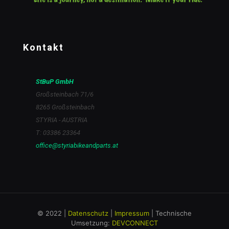
Kontakt
StBuP GmbH
Großsteinbach 71/6
8265 Großsteinbach
STYRIA - AUSTRIA
T: 03386 23364
office@styriabikeandparts.at
© 2022 |
Datenschutz
|
Impressum
| Technische
Umsetzung:
DEVCONNECT