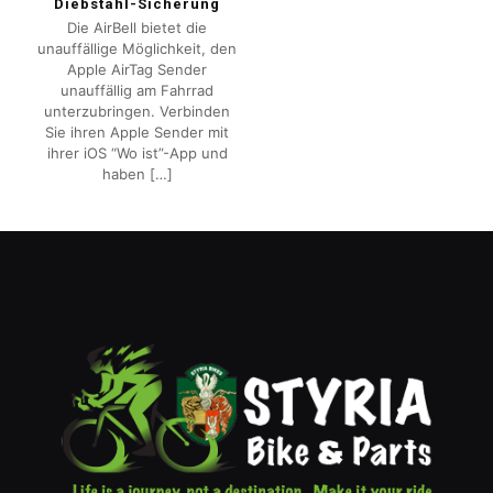
Diebstahl-Sicherung
Die AirBell bietet die
unauffällige Möglichkeit, den
Apple AirTag Sender
unauffällig am Fahrrad
unterzubringen. Verbinden
Sie ihren Apple Sender mit
ihrer iOS “Wo ist”-App und
haben
[…]